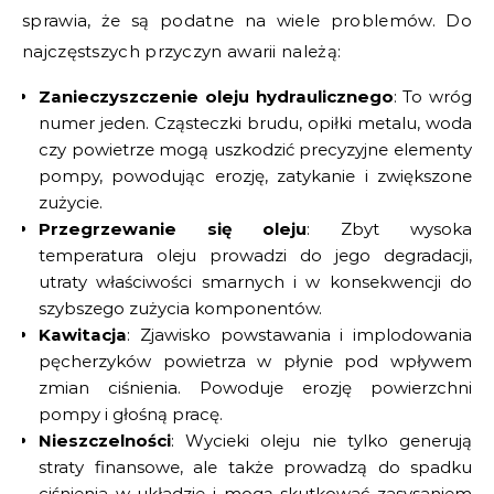
sprawia, że są podatne na wiele problemów. Do
najczęstszych przyczyn awarii należą:
Zanieczyszczenie oleju hydraulicznego
: To wróg
numer jeden. Cząsteczki brudu, opiłki metalu, woda
czy powietrze mogą uszkodzić precyzyjne elementy
pompy, powodując erozję, zatykanie i zwiększone
zużycie.
Przegrzewanie się oleju
: Zbyt wysoka
temperatura oleju prowadzi do jego degradacji,
utraty właściwości smarnych i w konsekwencji do
szybszego zużycia komponentów.
Kawitacja
: Zjawisko powstawania i implodowania
pęcherzyków powietrza w płynie pod wpływem
zmian ciśnienia. Powoduje erozję powierzchni
pompy i głośną pracę.
Nieszczelności
: Wycieki oleju nie tylko generują
straty finansowe, ale także prowadzą do spadku
ciśnienia w układzie i mogą skutkować zasysaniem