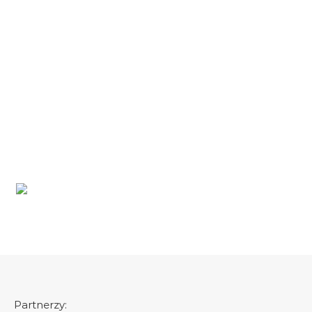
Partnerzy:
https://jsstal.pl
https://komfort-wanny.pl
Graceful Theme by
Optima Themes