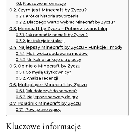
Kluczowe informacje
Czym jest Minecraft by Zyczu?
Krótka historia stworzenia
Dlaczego warto wybrać Minecraft by Zyczu?
Minecraft by Zyczu – Pobierz i zainstaluj
Jak pobrać Minecraft by Zyczu?
Instrukcja instalacji
Najlepszy Minecraft by Zyczu – Funkcje i mody
Możliwości dodawania modów
Unikalne funkcje dla graczy
Opinie o Minecraft by Zyczu
Co myślą użytkownicy?
Analiza recenzji
Multiplayer Minecraft by Zyczu
Jak dołączyć do serwera?
Najlepsze serwery do gry
Poradnik Minecraft by Zyczu
Powiązane wpisy:
Kluczowe informacje