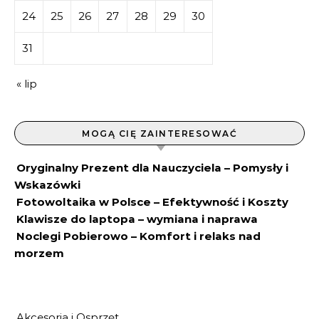
24
25
26
27
28
29
30
31
« lip
MOGĄ CIĘ ZAINTERESOWAĆ
Oryginalny Prezent dla Nauczyciela – Pomysły i
Wskazówki
Fotowoltaika w Polsce – Efektywność i Koszty
Klawisze do laptopa – wymiana i naprawa
Noclegi Pobierowo – Komfort i relaks nad
morzem
Akcesoria i Osprzęt