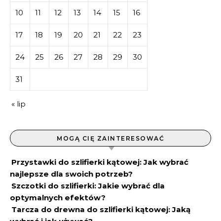
10
11
12
13
14
15
16
17
18
19
20
21
22
23
24
25
26
27
28
29
30
31
« lip
MOGĄ CIĘ ZAINTERESOWAĆ
Przystawki do szlifierki kątowej: Jak wybrać
najlepsze dla swoich potrzeb?
Szczotki do szlifierki: Jakie wybrać dla
optymalnych efektów?
Tarcza do drewna do szlifierki kątowej: Jaką