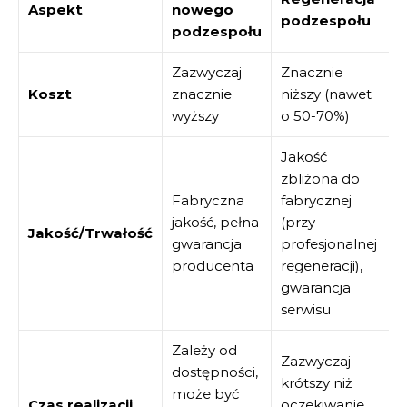
Aspekt
nowego
podzespołu
podzespołu
Zazwyczaj
Znacznie
Koszt
znacznie
niższy (nawet
wyższy
o 50-70%)
Jakość
zbliżona do
Fabryczna
fabrycznej
jakość, pełna
(przy
Jakość/Trwałość
gwarancja
profesjonalnej
producenta
regeneracji),
gwarancja
serwisu
Zależy od
Zazwyczaj
dostępności,
krótszy niż
może być
Czas realizacji
oczekiwanie