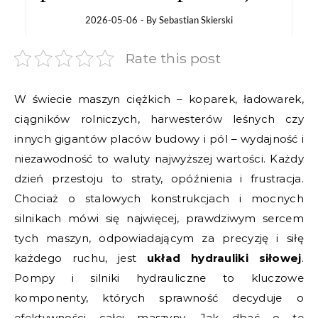
2026-05-06
- By
Sebastian Skierski
Rate this post
W świecie maszyn ciężkich – koparek, ładowarek,
ciągników rolniczych, harwesterów leśnych czy
innych gigantów placów budowy i pól – wydajność i
niezawodność to waluty najwyższej wartości. Każdy
dzień przestoju to straty, opóźnienia i frustracja.
Chociaż o stalowych konstrukcjach i mocnych
silnikach mówi się najwięcej, prawdziwym sercem
tych maszyn, odpowiadającym za precyzję i siłę
każdego ruchu, jest
układ hydrauliki siłowej
.
Pompy i silniki hydrauliczne to kluczowe
komponenty, których sprawność decyduje o
efektywności całej maszyny. Jak dbać o te