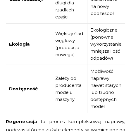
długi dla
na nowy
rzadkich
podzespół
części
Ekologiczne
Większy ślad
(ponowne
węglowy
Ekologia
wykorzystanie,
(produkcja
mniejsza ilość
nowego)
odpadów)
Możliwość
Zależy od
naprawy
producenta i
nawet starych
Dostępność
modelu
lub trudno
maszyny
dostępnych
modeli
Regeneracja
to proces kompleksowej naprawy,
podczas którego zużyte elementy są wymieniane na