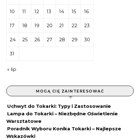
10
11
12
13
14
15
16
17
18
19
20
21
22
23
24
25
26
27
28
29
30
31
« lip
MOGĄ CIĘ ZAINTERESOWAĆ
Uchwyt do Tokarki: Typy i Zastosowanie
Lampa do Tokarki – Niezbędne Oświetlenie
Warsztatowe
Poradnik Wyboru Konika Tokarki – Najlepsze
Wskazówki