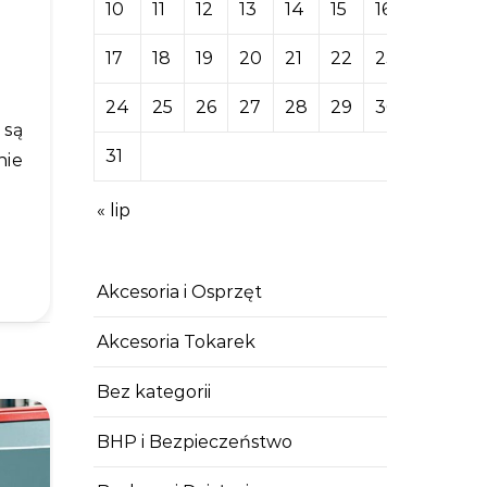
10
11
12
13
14
15
16
17
18
19
20
21
22
23
24
25
26
27
28
29
30
31
nie
« lip
Akcesoria i Osprzęt
Akcesoria Tokarek
Bez kategorii
BHP i Bezpieczeństwo