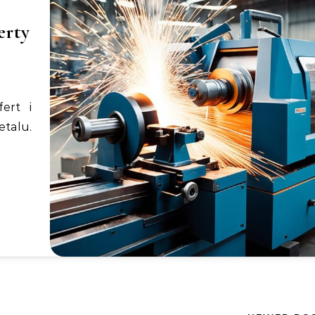
erty
talu.