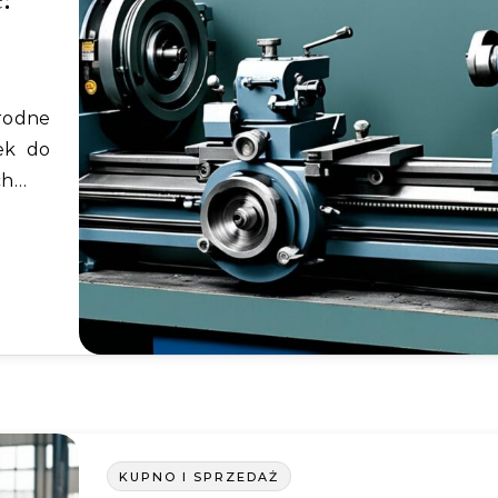
ek do
ch…
KUPNO I SPRZEDAŻ