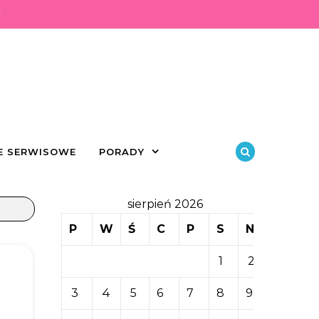
U
E SERWISOWE
PORADY
sierpień 2026
P
W
Ś
C
P
S
N
1
2
3
4
5
6
7
8
9