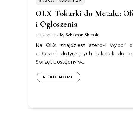
KUPNO I SPRZEDAŻ
OLX Tokarki do Metalu: Of
i Ogłoszenia
2026-07-02
- By
Sebastian Skierski
Na OLX znajdziesz szeroki wybór ofert i
ogłoszeń dotyczących tokarek do me
Sprzęt dostępny w…
READ MORE