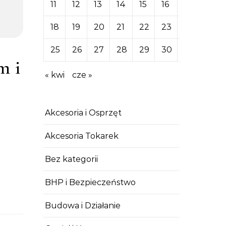
11
12
13
14
15
16
17
18
19
20
21
22
23
24
25
26
27
28
29
30
31
m i
« kwi
cze »
Akcesoria i Osprzęt
Akcesoria Tokarek
Bez kategorii
BHP i Bezpieczeństwo
Budowa i Działanie