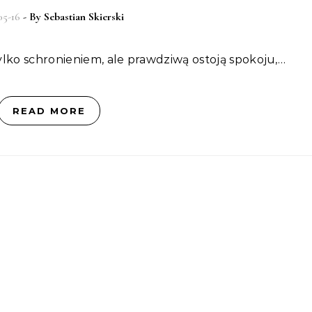
05-16
- By
Sebastian Skierski
tylko schronieniem, ale prawdziwą ostoją spokoju,…
READ MORE