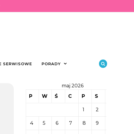
U
E SERWISOWE
PORADY
maj 2026
P
W
Ś
C
P
S
N
1
2
3
4
5
6
7
8
9
10