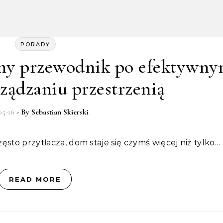
PORADY
zny przewodnik po efektywny
ządzaniu przestrzenią
05-16
- By
Sebastian Skierski
często przytłacza, dom staje się czymś więcej niż tylko…
READ MORE